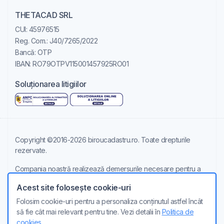
THETACAD SRL
CUI: 45976515
Reg. Com.: J40/7265/2022
Bancă: OTP
IBAN: RO79OTPV115001457925RO01
Soluționarea litigiilor
Copyright ©2016-2026 biroucadastru.ro. Toate drepturile
rezervate.
Compania noastră realizează demersurile necesare pentru a
obține documentele solicitate, de la oficiile și birourile teritoriale
Acest site folosește cookie-uri
de publicitate imobiliară si cadastru. Nu răspundem de
eventualele nerespectări ale termenelor oficiale de către
Folosim cookie-uri pentru a personaliza conținutul astfel încât
respectivele instituții.
să fie cât mai relevant pentru tine. Vezi detalii în
Politica de
cookies