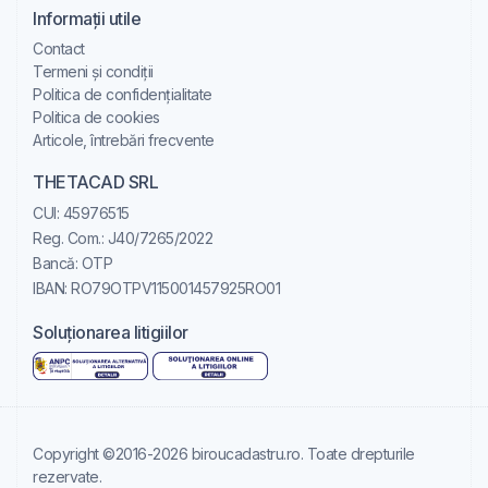
Informații utile
Contact
Termeni și condiții
Politica de confidențialitate
Politica de cookies
Articole, întrebări frecvente
THETACAD SRL
CUI: 45976515
Reg. Com.: J40/7265/2022
Bancă: OTP
IBAN: RO79OTPV115001457925RO01
Soluționarea litigiilor
Copyright ©2016-2026 biroucadastru.ro. Toate drepturile
rezervate.