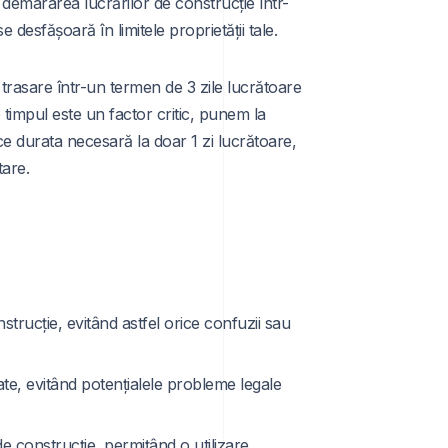
 demararea lucrărilor de construcție într-
 desfășoară în limitele proprietății tale.
trasare într-un termen de 3 zile lucrătoare
e timpul este un factor critic, punem la
ce durata necesară la doar 1 zi lucrătoare,
tare.
strucție, evitând astfel orice confuzii sau
te, evitând potențialele probleme legale
i de construcție, permițând o utilizare