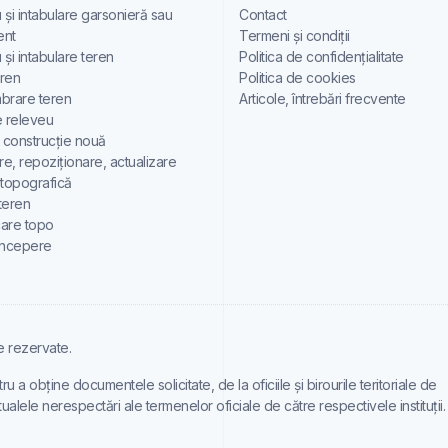
 și intabulare garsonieră sau
Contact
ent
Termeni și condiții
 și intabulare teren
Politica de confidențialitate
eren
Politica de cookies
rare teren
Articole, întrebări frecvente
e releveu
e construcție nouă
re, repoziționare, actualizare
 topografică
teren
care topo
începere
e rezervate.
 obține documentele solicitate, de la oficiile și birourile teritoriale de
alele nerespectări ale termenelor oficiale de către respectivele instituții.