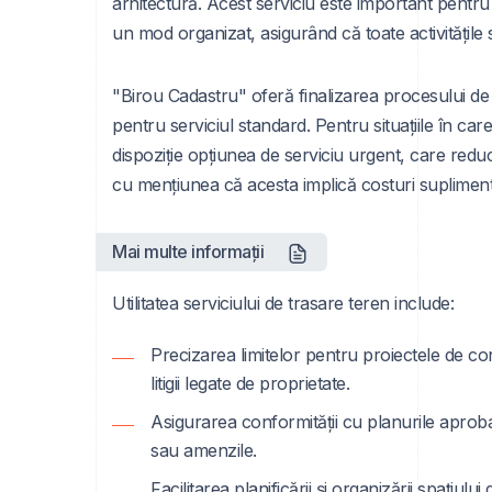
arhitectură. Acest serviciu este important pentru
un mod organizat, asigurând că toate activitățile se
"Birou Cadastru" oferă finalizarea procesului de 
pentru serviciul standard. Pentru situațiile în car
dispoziție opțiunea de serviciu urgent, care redu
cu mențiunea că acesta implică costuri suplimen
Mai multe informații
Utilitatea serviciului de trasare teren include:
Precizarea limitelor pentru proiectele de con
litigii legate de proprietate.
Asigurarea conformității cu planurile aproba
sau amenzile.
Facilitarea planificării și organizării spațiulu