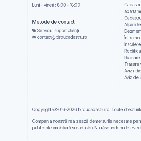
Cadastru
Luni - vineri : 8:00 - 18:00
apartam
Cadastru
Metode de contact
Alipire t
Serviciul suport clienți
Dezmemb
contact@biroucadastru.ro
Întocmir
Înscrier
Rectifica
Ridicare
Trasare 
Aviz ridi
Aviz de 
Copyright ©2016-2026 biroucadastru.ro. Toate drepturil
Compania noastră realizează demersurile necesare pentru a
publicitate imobiliară si cadastru. Nu răspundem de eventu