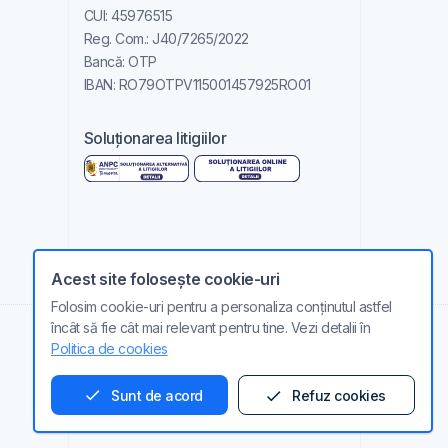
CUI: 45976515
Reg. Com.: J40/7265/2022
Bancă: OTP
IBAN: RO79OTPV115001457925RO01
Soluționarea litigiilor
Acest site folosește cookie-uri
Folosim cookie-uri pentru a personaliza conținutul astfel
încât să fie cât mai relevant pentru tine. Vezi detalii în
Politica de cookies
Ai nevoie de ajutor?
Sunt de acord
Refuz cookies